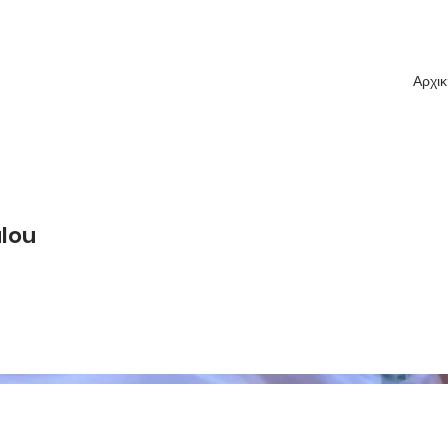
Αρχικ
lou